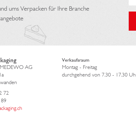
und ums Verpacken für Ihre Branche
rangebote
kaging
Verkaufsraum
er MEDEWO AG
Montag - Freitag
1a
durchgehend von 7.30 - 17.30 Uh
hwanden
2 72
 89
ackaging.ch