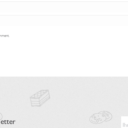
omment.
etter