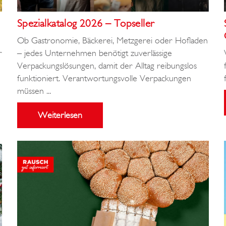
Spezialkatalog 2026 – Topseller
Ob Gastronomie, Bäckerei, Metzgerei oder Hofladen
– jedes Unternehmen benötigt zuverlässige
r
Verpackungslösungen, damit der Alltag reibungslos
funktioniert. Verantwortungsvolle Verpackungen
müssen ...
Weiterlesen