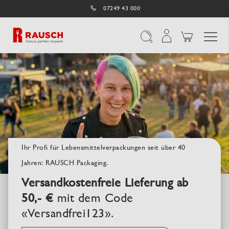
07249 43 000
Navigation umschal
Suche
Ihr Profi für Lebensmittelverpackungen seit über 40
Jahren: RAUSCH Packaging.
Versandkostenfreie Lieferung ab
50,- €
mit dem Code
«Versandfrei123».