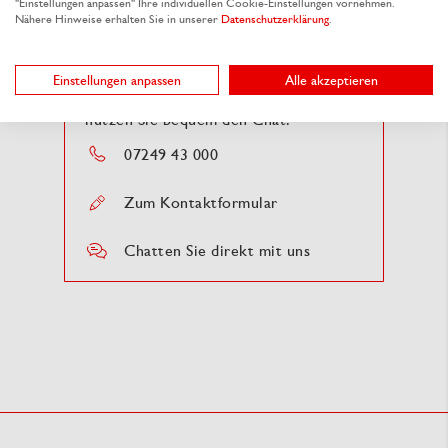
"Einstellungen anpassen" Ihre individuellen Cookie-Einstellungen vornehmen.
Ihr Team von RAUSCH
Nähere Hinweise erhalten Sie in unserer
Datenschutzerklärung
.
Rufen Sie uns einfach direkt an,
Einstellungen anpassen
Alle akzeptieren
schreiben Sie uns eine Nachricht oder
nutzen Sie bequem den Chat.
07249 43 000
Zum Kontaktformular
Chatten Sie direkt mit uns