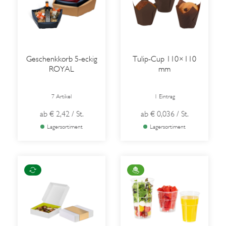
Geschenkkorb 5-eckig
Tulip-Cup 110×110
ROYAL
mm
7 Artikel
1 Eintrag
ab
€ 2,42
/ St.
ab
€ 0,036
/ St.
Lagersortiment
Lagersortiment