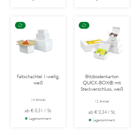
Faltschachtel 1-wellig,
Blitzbodenkarton
weiß
QUICK-BOX® mit
Steckverschluss, weiß
14 Artikel
12 Artikel
ab
€ 0,31
/ St.
ab
€ 0,34
/ St.
Lagersortiment
Lagersortiment