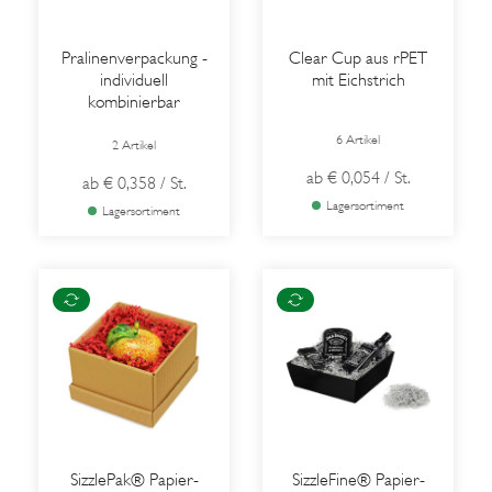
Pralinenverpackung -
Clear Cup aus rPET
individuell
mit Eichstrich
kombinierbar
6 Artikel
2 Artikel
ab
€ 0,054
/ St.
ab
€ 0,358
/ St.
Lagersortiment
Lagersortiment
SizzlePak® Papier-
SizzleFine® Papier-