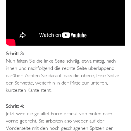
Schritt 3:
Nun falten Sie die linke Seite schräg, etwa mittig, nach
innen und nachfolgend die rechte Seite überlappend
darüber. Achten Sie darauf, dass die obere, freie Spitze
der Serviette, weiterhin in der Mitte zur unteren,
kürzesten Kante steht.
Schritt 4:
Jetzt wird die gefaltet Form erneut von hinten nach
vorne gedreht, Sie arbeiten also wieder auf der
Vorderseite mit den hoch geschlagenen Spitzen der