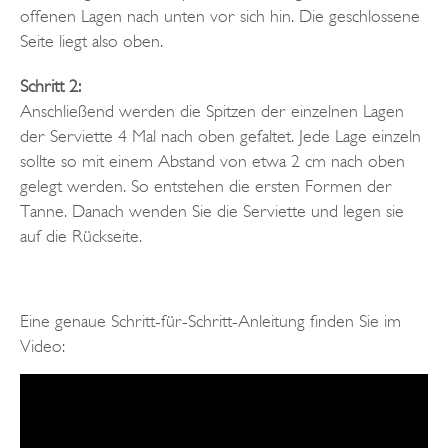
offenen Lagen nach unten vor sich hin. Die geschlossene
Seite liegt also oben.
Schritt 2:
Anschließend werden die Spitzen der einzelnen Lagen
der Serviette 4 Mal nach oben gefaltet. Jede Lage einzeln
sollte so mit einem Abstand von etwa 2 cm nach oben
gelegt werden. So entstehen die ersten Formen der
Tanne. Danach wenden Sie die Serviette und legen sie
auf die Rückseite.
Eine genaue Schritt-für-Schritt-Anleitung finden Sie im
Video: