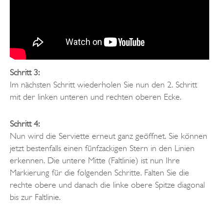
Schritt 3:
Im nächsten Schritt wiederholen Sie nun den 2. Schritt
mit der linken unteren und rechten oberen Ecke.
Schritt 4:
Nun wird die Serviette erneut ganz geöffnet. Sie können
jetzt bestenfalls einen fünfzackigen Stern in den Linien
erkennen. Die untere Mitte (Faltlinie) ist nun Ihre
Markierung für die folgenden Schritte. Falten Sie die
rechte obere und danach die linke obere Spitze diagonal
bis zur Faltlinie.