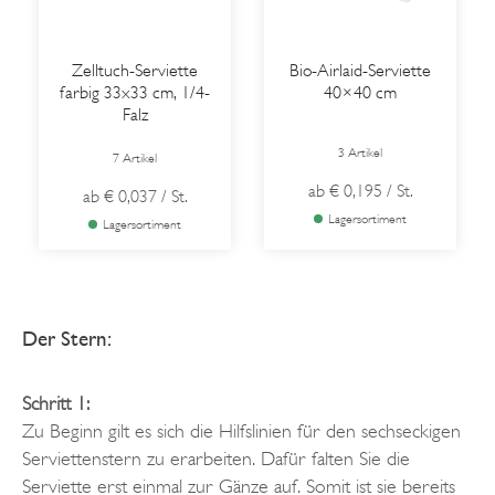
Zelltuch-Serviette
Bio-Airlaid-Serviette
farbig 33x33 cm, 1/4-
40×40 cm
Falz
3 Artikel
7 Artikel
ab
€ 0,195
/ St.
ab
€ 0,037
/ St.
Lagersortiment
Lagersortiment
Der Stern:
Schritt 1:
Zu Beginn gilt es sich die Hilfslinien für den sechseckigen
Serviettenstern zu erarbeiten. Dafür falten Sie die
Serviette erst einmal zur Gänze auf. Somit ist sie bereits