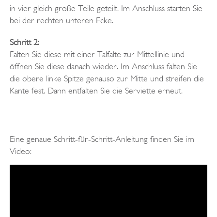
in vier gleich große Teile geteilt. Im Anschluss starten Sie
bei der rechten unteren Ecke.
Schritt 2:
Falten Sie diese mit einer Talfalte zur Mittellinie und
öffnen Sie diese danach wieder. Im Anschluss falten Sie
die obere linke Spitze genauso zur Mitte und streifen die
Kante fest. Dann entfalten Sie die Serviette erneut.
Eine genaue Schritt-für-Schritt-Anleitung finden Sie im
Video: