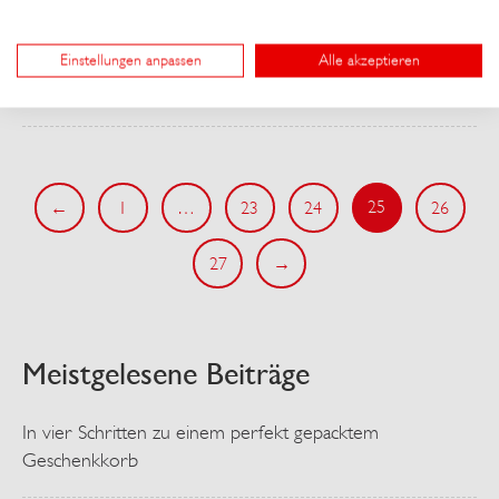
Weiterlesen
Einstellungen anpassen
Alle akzeptieren
25
←
1
…
23
24
26
27
→
Meistgelesene Beiträge
In vier Schritten zu einem perfekt gepacktem
Geschenkkorb