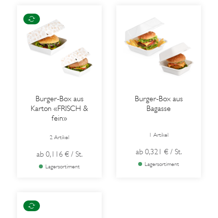
Burger-Box aus
Burger-Box aus
Karton «FRISCH &
Bagasse
fein»
1 Artikel
2 Artikel
ab
0,321 €
/ St.
ab
0,116 €
/ St.
Lagersortiment
Lagersortiment