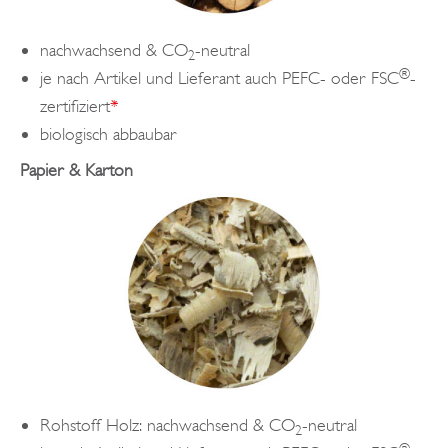
nachwachsend & CO
-neutral
2
®
je nach Artikel und Lieferant auch PEFC- oder FSC
-
zertifiziert
*
biologisch abbaubar
Papier & Karton
Rohstoff Holz: nachwachsend & CO
-neutral
2