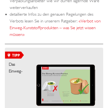
Verpackungsanbieter wie wir dürfen lagernde Ware
weiterverkaufen
detaillierte Infos zu den genauen Regelungen des
Verbots lesen Sie in unserem Ratgeber:
«Verbot von
Einweg-Kunststoffprodukten – was Sie jetzt wissen
müssen»
Das
Einweg-