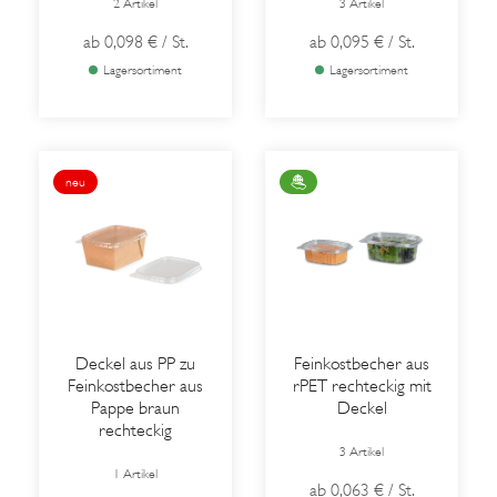
2 Artikel
3 Artikel
ab
0,098 €
/ St.
ab
0,095 €
/ St.
Lagersortiment
Lagersortiment
neu
Deckel aus PP zu
Feinkostbecher aus
Feinkostbecher aus
rPET rechteckig mit
Pappe braun
Deckel
rechteckig
3 Artikel
1 Artikel
ab
0,063 €
/ St.