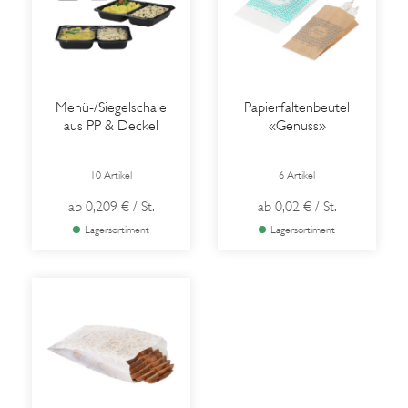
Menü-/Siegelschale
Papierfaltenbeutel
aus PP & Deckel
«Genuss»
10 Artikel
6 Artikel
ab
0,209 €
/ St.
ab
0,02 €
/ St.
Lagersortiment
Lagersortiment