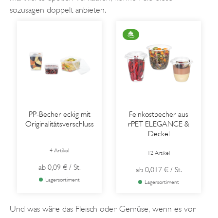
sozusagen doppelt anbieten.
PP-Becher eckig mit
Feinkostbecher aus
Originalitätsverschluss
rPET ELEGANCE &
Deckel
4 Artikel
12 Artikel
ab
0,09 €
/ St.
ab
0,017 €
/ St.
Lagersortiment
Lagersortiment
Und was wäre das Fleisch oder Gemüse, wenn es vor