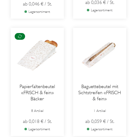
ab
0,036 €
/ St.
ab
0,046 €
/ St.
Lagersortiment
Lagersortiment
Papierfaltenbeutel
Baguettebeutel mit
«FRISCH & fein»
Sichtstreifen «FRISCH
Bäcker
& fein»
8 Artikel
1 Artikel
ab
0,018 €
/ St.
ab
0,059 €
/ St.
Lagersortiment
Lagersortiment