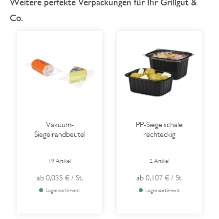
Weitere perfekte Verpackungen für Ihr Grillgut &
Co.
Vakuum-
PP-Siegelschale
Siegelrandbeutel
rechteckig
19 Artikel
2 Artikel
ab
0,035 €
/ St.
ab
0,107 €
/ St.
Lagersortiment
Lagersortiment