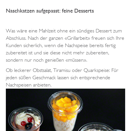
Naschkatzen aufgepasst: feine Desserts
Was wäre eine Mahlzeit ohne ein sündiges Dessert zum
Abschluss. Nach der ganzen «Grillarbeit» freuen sich Ihre
Kunden sicherlich, wenn die Nachspeise bereits fertig
zubereitet ist und sie diese nicht mehr zubereiten,
sondern nur noch genießen «müssen».
Ob leckerer Obstsalat, Tiramisu oder Quarkspeise: Für
jeden süßen Geschmack lassen sich entsprechende
Nachspeisen anbieten.