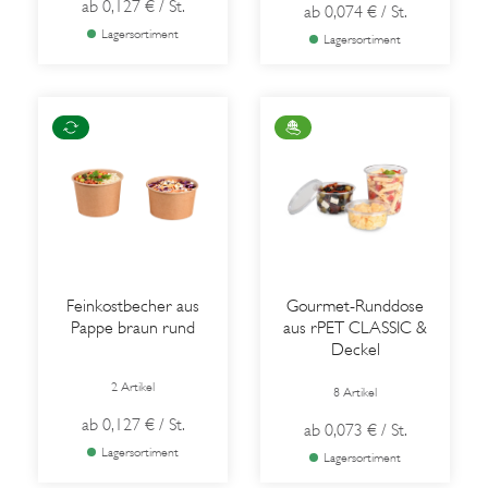
ab
0,127 €
/ St.
ab
0,074 €
/ St.
Lagersortiment
Lagersortiment
Feinkostbecher aus
Gourmet-Runddose
Pappe braun rund
aus rPET CLASSIC &
Deckel
2 Artikel
8 Artikel
ab
0,127 €
/ St.
ab
0,073 €
/ St.
Lagersortiment
Lagersortiment