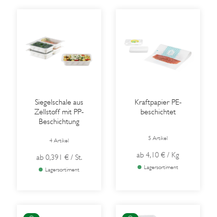
Siegelschale aus
Kraftpapier PE-
Zellstoff mit PP-
beschichtet
Beschichtung
5 Artikel
4 Artikel
ab
4,10 €
/ Kg
ab
0,391 €
/ St.
Lagersortiment
Lagersortiment