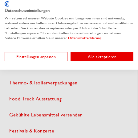
Ähnliche Kategorien
Datenschutzeinstellungen
Streetfood & Imbiss Verpackungen
Wir setzen auf unserer Website Cookies ein. Einige von ihnen sind notwendig,
während andere uns helfen unser Onlineangebot zu verbessern und wirtschaftlich zu
betreiben. Sie können dies akzeptieren oder per Klick auf die Schaltfläche
"Einstellungen anpassen" Ihre individuellen Cookie-Einstellungen vornehmen.
Versandverpackungen
Nähere Hinweise erhalten Sie in unserer
Datenschutzerklärung
.
Lebensmittel versenden
Einstellungen anpassen
Alle akzeptieren
Eventgastronomie & Catering Zubehör
Thermo- & Isolierverpackungen
Food Truck Ausstattung
Gekühlte Lebensmittel versenden
Festivals & Konzerte