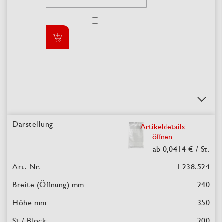
Artikeldetails
öffnen
ab 0,0414 €
/ St.
L238.524
240
350
200