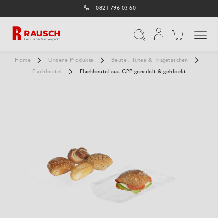
0821 796 03 60
Navigation umschal
Suche
Home
Unsere Produkte
Beutel, Tüten & Tragetaschen
Flachbeutel
Flachbeutel aus CPP genadelt & geblockt