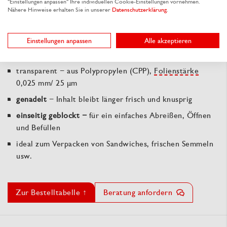
"Einstellungen anpassen" Ihre individuellen Cookie-Einstellungen vornehmen.
Durch den leicht abgestuften Rand sind diese
Nähere Hinweise erhalten Sie in unserer
Datenschutzerklärung
.
transparenten Beutel einfach zu befüllen. Frisches Brot,
Sandwiches usw. bleiben dank der Nadelung länger frisch
und knusprig. Durch die Blockung auch ideal zum
Einstellungen anpassen
Alle akzeptieren
Aufhängen, z.B. in SB-Bereichen oder Backshops.
transparent − aus Polypropylen (CPP),
Folienstärke
0,025 mm/ 25 µm
genadelt
− Inhalt bleibt länger frisch und knusprig
einseitig geblockt −
für ein einfaches Abreißen, Öffnen
und Befüllen
ideal zum Verpacken von Sandwiches, frischen Semmeln
usw.
Zur Bestelltabelle ↑
Beratung anfordern