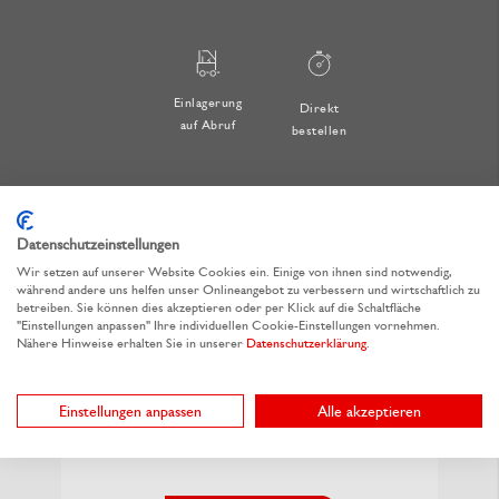
Einlagerung
Direkt
auf Abruf
bestellen
Datenschutzeinstellungen
Benutzerkonto
Wir setzen auf unserer Website Cookies ein. Einige von ihnen sind notwendig,
während andere uns helfen unser Onlineangebot zu verbessern und wirtschaftlich zu
betreiben. Sie können dies akzeptieren oder per Klick auf die Schaltfläche
Vorausgefüllte Adressen
"Einstellungen anpassen" Ihre individuellen Cookie-Einstellungen vornehmen.
Nähere Hinweise erhalten Sie in unserer
Datenschutzerklärung
.
Rechnungen & Angebote
einsehen
Einstellungen anpassen
Alle akzeptieren
Bestellte Artikel & Muster in der
Übersicht