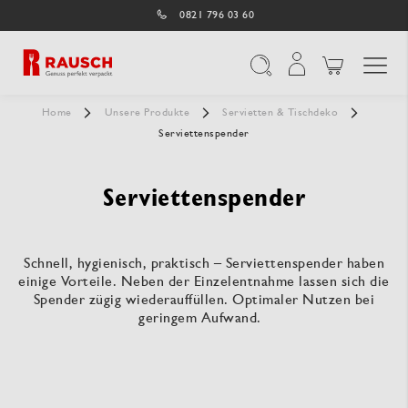
0821 796 03 60
Navigation umschal
Suche
Home
Unsere Produkte
Servietten & Tischdeko
Serviettenspender
Serviettenspender
Schnell, hygienisch, praktisch – Serviettenspender haben
einige Vorteile. Neben der Einzelentnahme lassen sich die
Spender zügig wiederauffüllen. Optimaler Nutzen bei
geringem Aufwand.