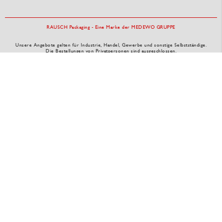
RAUSCH Packaging - Eine Marke der MEDEWO GRUPPE
Unsere Angebote gelten für Industrie, Handel, Gewerbe und sonstige Selbstständige.
Die Bestellungen von Privatpersonen sind ausgeschlossen.