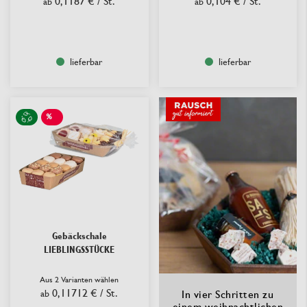
0,1187 €
/ St.
0,104 €
/ St.
ab
ab
lieferbar
lieferbar
%
SALE
Gebäckschale
LIEBLINGSSTÜCKE
Aus 2 Varianten wählen
0,11712 €
/ St.
ab
In vier Schritten zu
einem weihnachtlichen