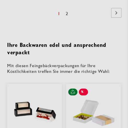
Seite
Sie
Seite
1
2
Seite
Nächst
lesen
Seite
Ihre Backwaren edel und ansprechend
verpackt
Mit diesen Feingebäckverpackungen für Ihre
Köstlichkeiten treffen Sie immer die richtige Wahl:
%
SALE