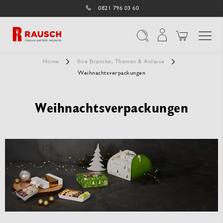
0821 796 03 60
Navigation umschal
Suche
Home
Ihre Branche, Themen & Anlässe
Weihnachtsverpackungen
Weihnachtsverpackungen