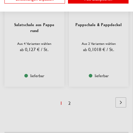
Salatschale aus Pappe
Pappschale & Pappdeckel
rund
Aus 4 Varianten wählen
Aus 2 Varianten wählen
0,127 €
/ St.
0,1018 €
/ St.
ab
ab
lieferbar
lieferbar
Seite
Sie
Seite
1
2
Seite
Nächst
lesen
Seite