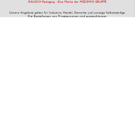
RAUSCH Packaging - Eine Marke der MEDEWO GRUPPE
Unsere Angebote gelten für Industrie, Handel, Gewerbe und sonstige Selbstständige.
Die Bestellungen von Privatpersonen sind ausgeschlossen.