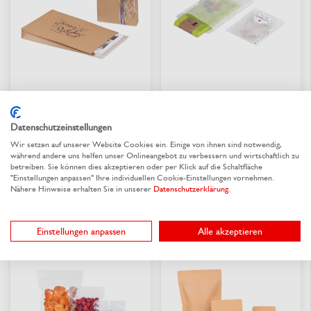
Geschenkbeutel aus
Flachbeutel aus
Kraftpapier
Pergaminpapier
Datenschutzeinstellungen
Aus 6 Varianten wählen
Aus 13 Varianten wählen
Wir setzen auf unserer Website Cookies ein. Einige von ihnen sind notwendig,
0,225 €
/ St.
0,0343 €
/ St.
ab
ab
während andere uns helfen unser Onlineangebot zu verbessern und wirtschaftlich zu
betreiben. Sie können dies akzeptieren oder per Klick auf die Schaltfläche
"Einstellungen anpassen" Ihre individuellen Cookie-Einstellungen vornehmen.
Nähere Hinweise erhalten Sie in unserer
Datenschutzerklärung
.
lieferbar
lieferbar
Einstellungen anpassen
Alle akzeptieren