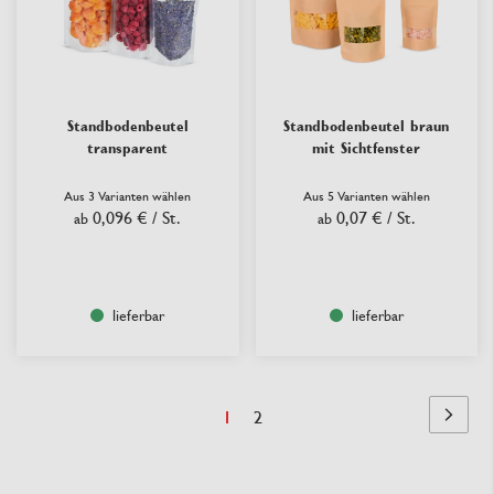
Standbodenbeutel
Standbodenbeutel braun
transparent
mit Sichtfenster
Aus 3 Varianten wählen
Aus 5 Varianten wählen
0,096 €
/ St.
0,07 €
/ St.
ab
ab
lieferbar
lieferbar
Seite
Sie
Seite
1
2
Seite
Nächst
lesen
Seite