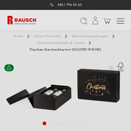
0821 796 03 60
Navigation umschal
Suche
Home
Unsere Produkte
Geschenkverpackungen
Geschenkschachteln & -boxen
Flaschen-Geschenkkarton GOLDEN WISHES