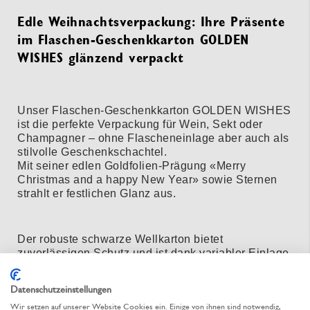
Edle Weihnachtsverpackung: Ihre Präsente
im Flaschen-Geschenkkarton GOLDEN
WISHES glänzend verpackt
Unser Flaschen-Geschenkkarton GOLDEN WISHES
ist die perfekte Verpackung für Wein, Sekt oder
Champagner – ohne Flascheneinlage aber auch als
stilvolle Geschenkschachtel.
Mit seiner edlen Goldfolien-Prägung «Merry
Christmas and a happy New Year» sowie Sternen
strahlt er festlichen Glanz aus.
Der robuste schwarze Wellkarton bietet
zuverlässigen Schutz und ist dank variabler Einlage
flexibel für 2 oder 3 Flaschen einsetzbar. Flach
angeliefert spart er Lagerplatz und ist in wenigen
Datenschutzeinstellungen
Handgriffen einsatzbereit.
Nachhaltig
aus
Wir setzen auf unserer Website Cookies ein. Einige von ihnen sind notwendig,
recyclingfähiger Wellpappe gefertigt – ideal für