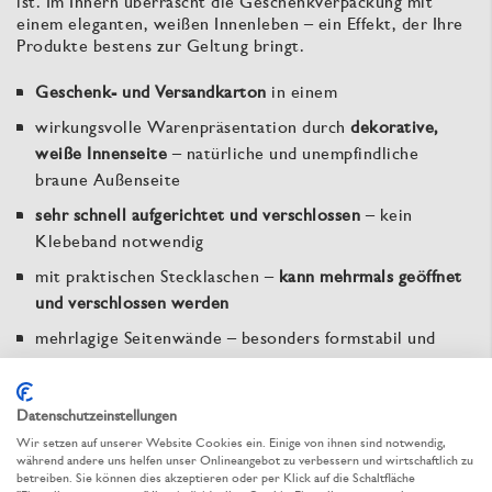
ist. Im Innern überrascht die Geschenkverpackung mit
einem eleganten, weißen Innenleben – ein Effekt, der Ihre
Produkte bestens zur Geltung bringt.
Geschenk- und Versandkarton
in einem
wirkungsvolle Warenpräsentation durch
dekorative,
weiße Innenseite
– natürliche und unempfindliche
braune Außenseite
sehr schnell aufgerichtet und verschlossen
– kein
Klebeband notwendig
mit praktischen Stecklaschen –
kann mehrmals geöffnet
und verschlossen werden
mehrlagige Seitenwände – besonders formstabil und
belastbar
Boden und Deckel zusammenhängend
Datenschutzeinstellungen
flach angeliefert –
spart Lagerplatz
Wir setzen auf unserer Website Cookies ein. Einige von ihnen sind notwendig,
während andere uns helfen unser Onlineangebot zu verbessern und wirtschaftlich zu
aus stabiler Wellpappe,
recyclingfähig
betreiben. Sie können dies akzeptieren oder per Klick auf die Schaltfläche