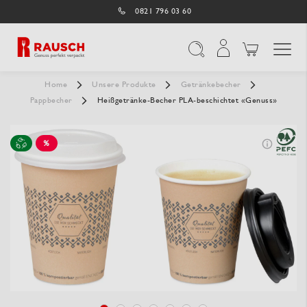
0821 796 03 60
Navigation umschal
Suche
Home
Unsere Produkte
Getränkebecher
Pappbecher
Heißgetränke-Becher PLA-beschichtet «Genuss»
%
SALE