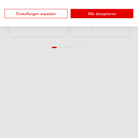
Aus 5 Varianten wählen
Diesen Artikel mit Ihrem
0,0552 €
/ St.
ab
Logo oder Motiv
Einstellungen anpassen
Alle akzeptieren
Jetzt konfigurieren
lieferbar