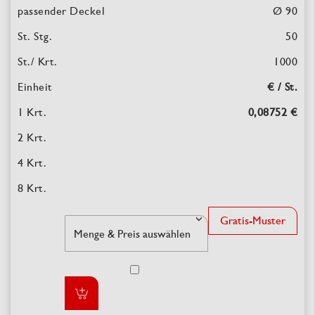
Ø 90
50
1000
€ / St.
0,08752 €
Gratis-Muster