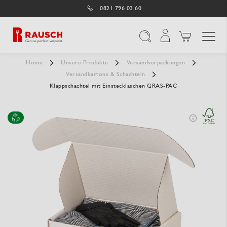
0821 796 03 60
Navigation umschal
Suche
Home
Unsere Produkte
Versandverpackungen
Versandkartons & Schachteln
Klappschachtel mit Einstecklaschen GRAS-PAC