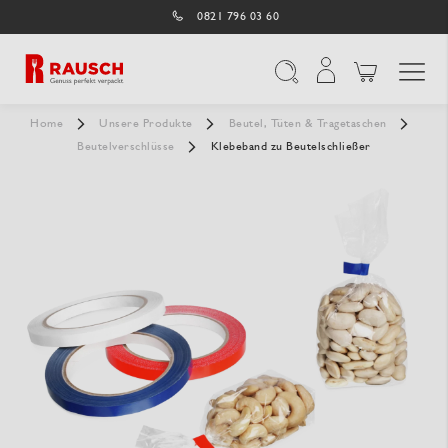
0821 796 03 60
Navigation umschal
Suche
Home
Unsere Produkte
Beutel, Tüten & Tragetaschen
Beutelverschlüsse
Klebeband zu Beutelschließer