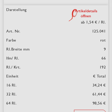
Artikeldetails
öffnen
ab 1,54 €
/ Rl.
125.041
rot
9
66
192
€ Total
34,24 €
61,44 €
98,56 €