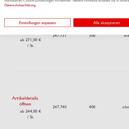
individuellen Cookie-Einstellungen vornehmen. Nähere Hinweise erhalten Sie in unser
Datenschutzerklärung
.
Einstellungen anpassen
Alle akzeptieren
Artikeldetails
öffnen
247.731
300
mi
ab 271,00 €
/ St.
Artikeldetails
öffnen
247.740
400
oh
ab 244,00 €
/ St.