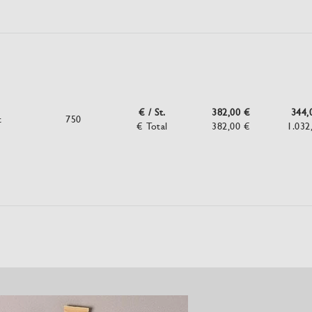
€ / St.
382,00 €
344,
t
750
€ Total
382,00 €
1.032