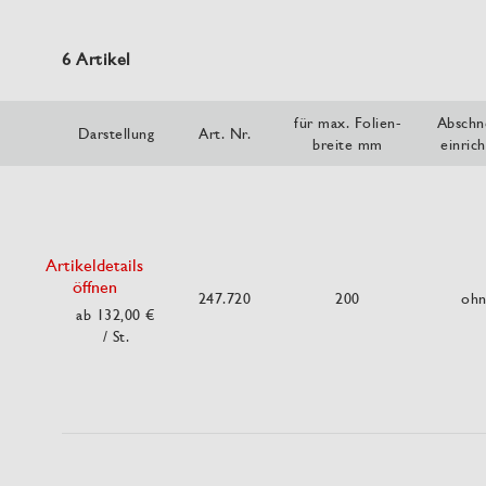
6 Artikel
für max. Folien-
Abschn
Darstellung
Art. Nr.
breite mm
einric
Artikeldetails
öffnen
247.720
200
oh
ab 132,00 €
/ St.