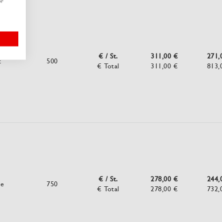
er
€ / St.
311,00 €
271,
t
500
€ Total
311,00 €
813,
€ / St.
278,00 €
244,
ne
750
€ Total
278,00 €
732,