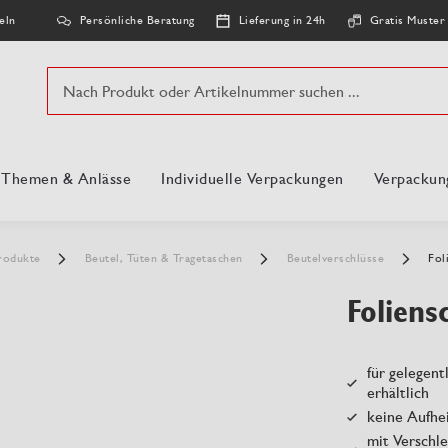
Persönliche Beratung
Lieferung in 24h
Gratis Muster
eln
Suche
, Themen & Anlässe
Individuelle Verpackungen
Verpackun
rodukte
Beutel, Tüten & Tragetaschen
Beutelverschlüsse
Fol
Foliens
für gelegent
erhältlich
keine Aufhe
mit Verschle