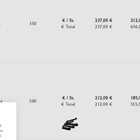
€ / St.
237,00 €
212,
t
350
€ Total
237,00 €
636,
€ / St.
212,00 €
185,
ne
500
€ Total
212,00 €
555,
d
ie
e