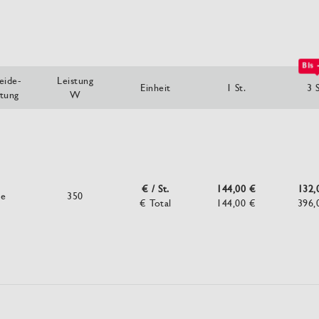
Bis 
eide-
Leistung
Einheit
1 St.
3 S
htung
W
€ / St.
144,00 €
132,
ne
350
€ Total
144,00 €
396,