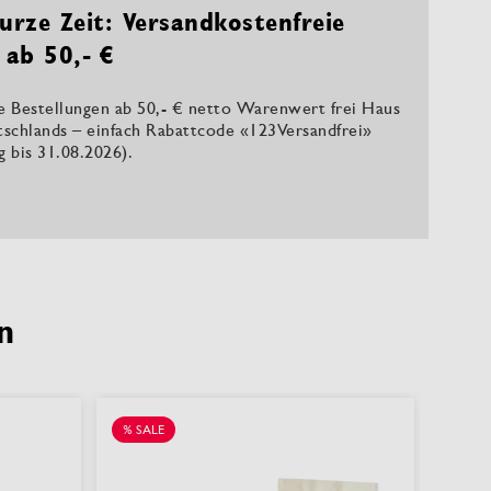
urze Zeit: Versandkostenfreie
 ab 50,- €
le Bestellungen ab 50,- € netto Warenwert frei Haus
tschlands – einfach Rabattcode «123Versandfrei»
ig bis 31.08.2026).
n
% SALE