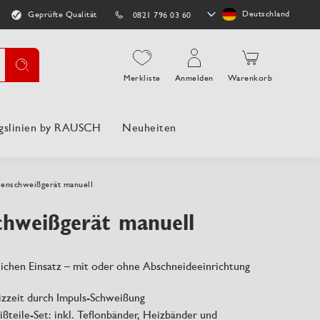
Store
Deutschland
Geprüfte Qualität
0821 796 03 60
auswählen
Suche
Merkliste
Anmelden
Warenkorb
gslinien by RAUSCH
Neuheiten
ienschweißgerät manuell
chweißgerät manuell
lichen Einsatz – mit oder ohne Abschneideeinrichtung
izzeit durch Impuls-Schweißung
ißteile-Set: inkl. Teflonbänder, Heizbänder und