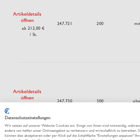
Artikeldetails
öffnen
247.721
200
mi
ab 212,00 €
/ St.
Artikeldetails
öffnen
247.730
300
oh
ab 185,00 €
/ St.
Datenschutzeinstellungen
Wir setzen auf unserer Website Cookies ein. Einige von ihnen sind notwendig, währen
andere uns helfen unser Onlineangebot zu verbessern und wirtschaftlich zu betreiben. S
können dies akzeptieren oder per Klick auf die Schaltfläche "Einstellungen anpassen" Ihr