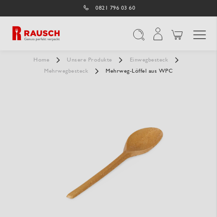
0821 796 03 60
Navigation umschal
Suche
Home
Unsere Produkte
Einwegbesteck
Mehrwegbesteck
Mehrweg-Löffel aus WPC