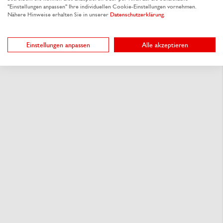
"Einstellungen anpassen" Ihre individuellen Cookie-Einstellungen vornehmen.
Nähere Hinweise erhalten Sie in unserer
Datenschutzerklärung
.
Einstellungen anpassen
Alle akzeptieren