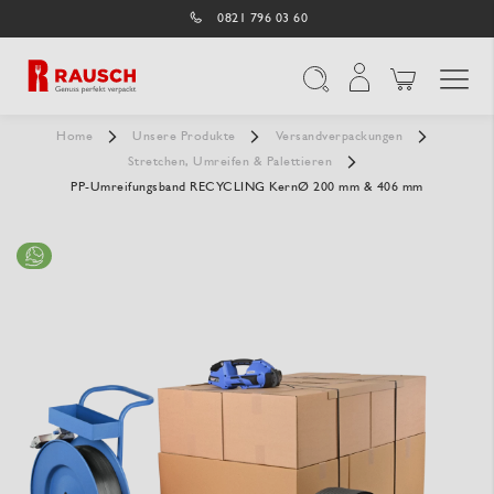
0821 796 03 60
Navigation umschal
Suche
Home
Unsere Produkte
Versandverpackungen
Stretchen, Umreifen & Palettieren
PP-Umreifungsband RECYCLING KernØ 200 mm & 406 mm