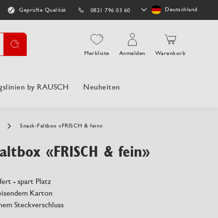
Store
Deutschland
Geprüfte Qualität
0821 796 03 60
auswählen
Suche
Merkliste
Anmelden
Warenkorb
gslinien by RAUSCH
Neuheiten
n
Snack-Faltbox «FRISCH & fein»
altbox «FRISCH & fein»
fert - spart Platz
eisendem Karton
chem Steckverschluss