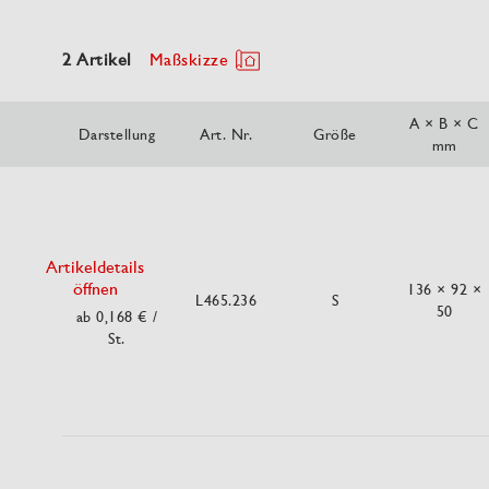
2 Artikel
Maßskizze
A × B × C
Darstellung
Art. Nr.
Größe
mm
Artikeldetails
öffnen
136 × 92 ×
L465.236
S
50
ab 0,168 €
/
St.