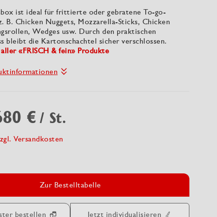
box ist ideal für frittierte oder gebratene To-go-
z. B. Chicken Nuggets, Mozzarella-Sticks, Chicken
ngsrollen, Wedges usw. Durch den praktischen
s bleibt die Kartonschachtel sicher verschlossen.
 aller «FRISCH & fein» Produkte
uktinformationen
680 €
/ St.
zgl. Versandkosten
Zur Bestelltabelle
ster bestellen
Jetzt individualisieren