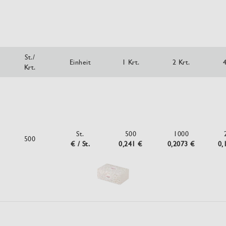
St./
Einheit
1 Krt.
2 Krt.
4
Krt.
St.
500
1000
500
€ / St.
0,241 €
0,2073 €
0,