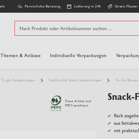
Persönliche Beratung
Lieferung in 24h
Gratis Muster
eln
Suche
, Themen & Anlässe
Individuelle Verpackungen
Verpackun
To-go-Verpackungen
Fastfood & Snack Verpackungen
To-Go Boxe
Snack-F
Diese Artikel sind
PEFC-zertifiziert
flach angelie
aus fettabw
mit praktis