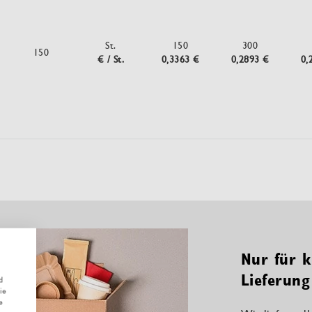
St.
150
300
150
€ / St.
0,3363 €
0,2893 €
0,
Nur für k
Lieferung
d
ie
e