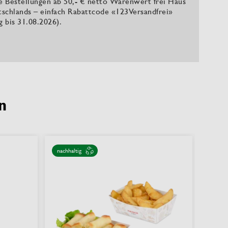
le Bestellungen ab 50,- € netto Warenwert frei Haus
tschlands – einfach Rabattcode «123Versandfrei»
ig bis 31.08.2026).
n
nachhaltig
nachha