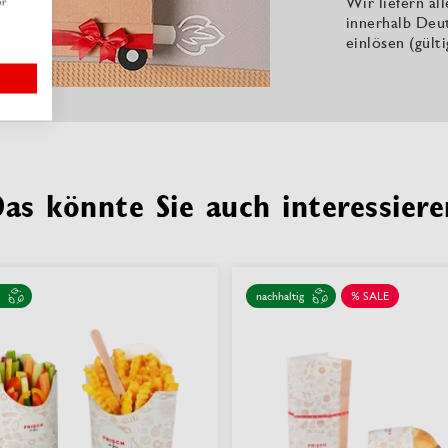
Wir liefern al
er
innerhalb Deu
einlösen (gült
Das könnte Sie auch interessiere
nachhaltig
% SALE