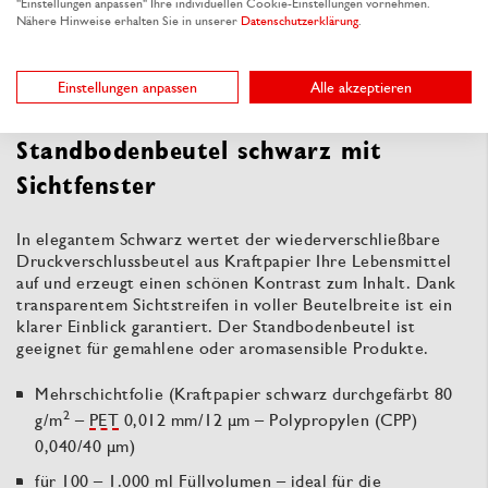
"Einstellungen anpassen" Ihre individuellen Cookie-Einstellungen vornehmen.
Nähere Hinweise erhalten Sie in unserer
Datenschutzerklärung
.
Produktbeschreibung
Einstellungen anpassen
Alle akzeptieren
Standbodenbeutel schwarz mit
Sichtfenster
In elegantem Schwarz wertet der wiederverschließbare
Druckverschlussbeutel aus Kraftpapier Ihre Lebensmittel
auf und erzeugt einen schönen Kontrast zum Inhalt. Dank
transparentem Sichtstreifen in voller Beutelbreite ist ein
klarer Einblick garantiert. Der Standbodenbeutel ist
geeignet für gemahlene oder aromasensible Produkte.
Mehrschichtfolie (Kraftpapier schwarz durchgefärbt 80
2
g/m
–
PET
0,012 mm/12 µm – Polypropylen (CPP)
0,040/40 µm)
für 100 – 1.000 ml Füllvolumen – ideal für die