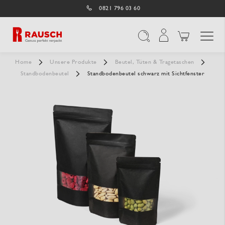
0821 796 03 60
Navigation umschal
Suche
Home
Unsere Produkte
Beutel, Tüten & Tragetaschen
Standbodenbeutel
Standbodenbeutel schwarz mit Sichtfenster