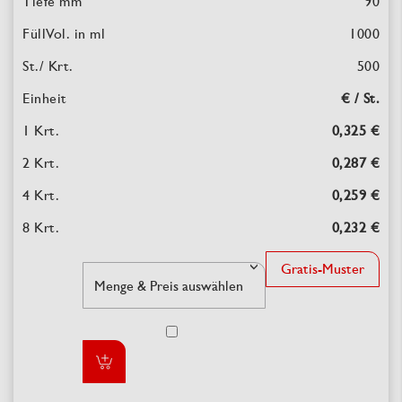
90
1000
500
€ / St.
0,325 €
0,287 €
0,259 €
0,232 €
Gratis-Muster