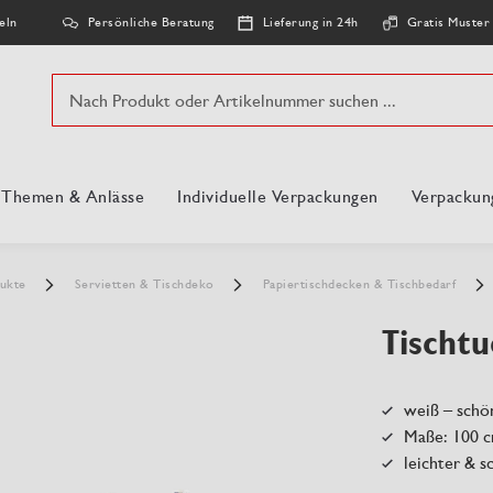
Persönliche Beratung
Lieferung in 24h
Gratis Muster
eln
Suche
, Themen & Anlässe
Individuelle Verpackungen
Verpackun
dukte
Servietten & Tischdeko
Papiertischdecken & Tischbedarf
Tischtu
weiß – sch
Maße: 100 c
leichter & s