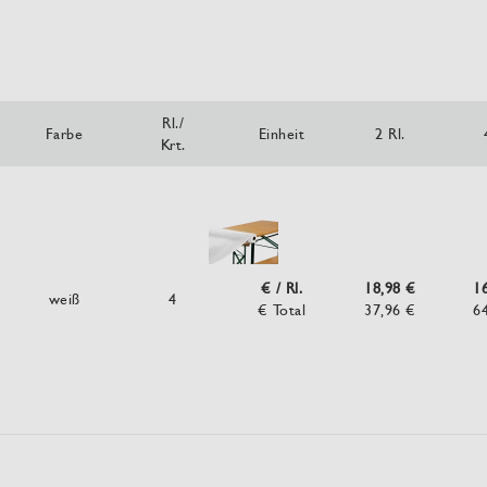
Rl./
Farbe
Einheit
2 Rl.
Krt.
€ / Rl.
18,98 €
1
weiß
4
€ Total
37,96 €
6