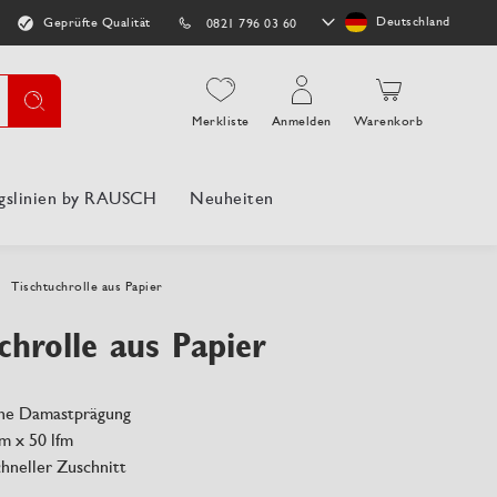
Store
Deutschland
Geprüfte Qualität
0821 796 03 60
auswählen
Suche
Merkliste
Anmelden
Warenkorb
gslinien by RAUSCH
Neuheiten
Tischtuchrolle aus Papier
chrolle aus Papier
öne Damastprägung
m x 50 lfm
chneller Zuschnitt