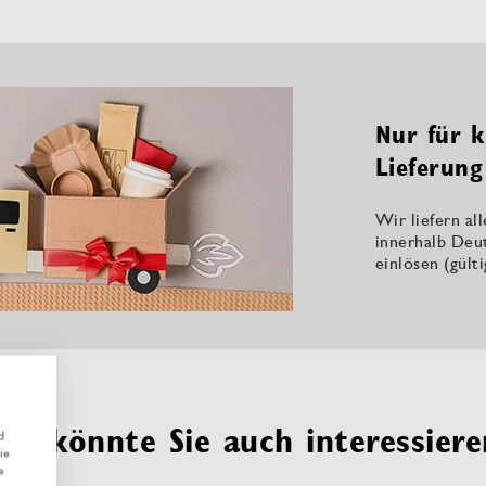
Nur für k
Lieferung
Wir liefern al
innerhalb Deu
einlösen (gült
Das könnte Sie auch interessiere
d
ie
e