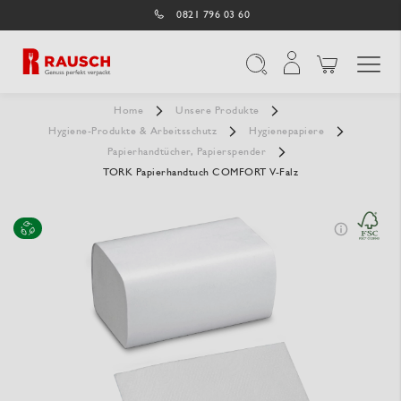
0821 796 03 60
Navigation umschal
Suche
Home
Unsere Produkte
Hygiene-Produkte & Arbeitsschutz
Hygienepapiere
Papierhandtücher, Papierspender
TORK Papierhandtuch COMFORT V-Falz