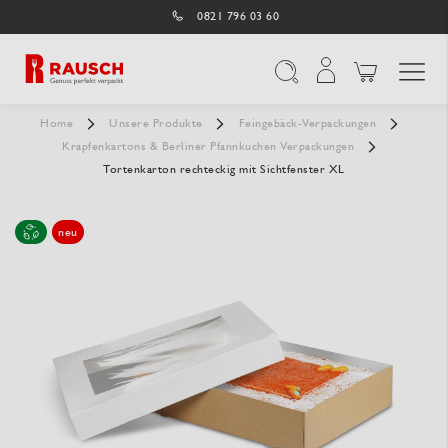
0821 796 03 60
Navigation umschal
Suche
Home
Unsere Produkte
Feingebäck-Verpackungen
Krapfenkartons & Berliner Pfannkuchen Verpackungen
Tortenkarton rechteckig mit Sichtfenster XL
neu