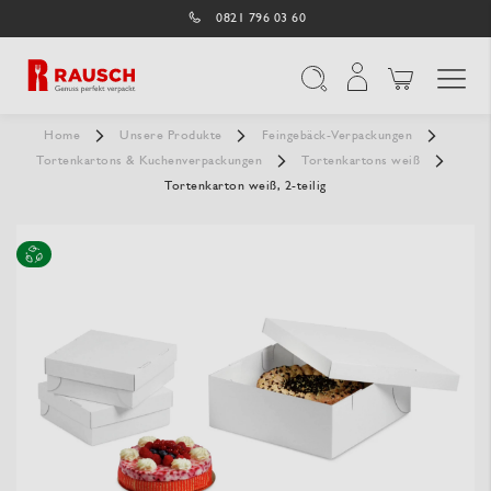
0821 796 03 60
Navigation umschal
Suche
Home
Unsere Produkte
Feingebäck-Verpackungen
Tortenkartons & Kuchenverpackungen
Tortenkartons weiß
Tortenkarton weiß, 2-teilig