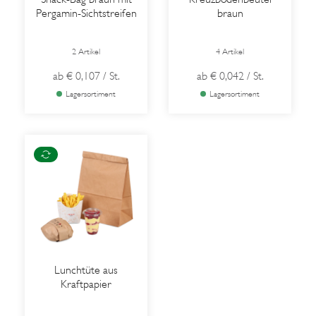
Pergamin-Sichtstreifen
braun
2 Artikel
4 Artikel
ab
€ 0,107
/ St.
ab
€ 0,042
/ St.
Lagersortiment
Lagersortiment
Lunchtüte aus
Kraftpapier