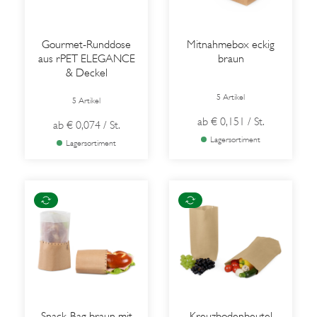
Gourmet-Runddose
Mitnahmebox eckig
aus rPET ELEGANCE
braun
& Deckel
5 Artikel
5 Artikel
ab
€ 0,151
/ St.
ab
€ 0,074
/ St.
Lagersortiment
Lagersortiment
Snack-Bag braun mit
Kreuzbodenbeutel