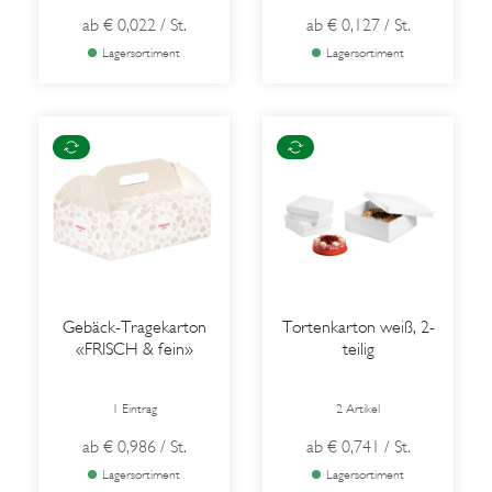
ab
€ 0,022
/ St.
ab
€ 0,127
/ St.
Lagersortiment
Lagersortiment
Gebäck-Tragekarton
Tortenkarton weiß, 2-
«FRISCH & fein»
teilig
1 Eintrag
2 Artikel
ab
€ 0,986
/ St.
ab
€ 0,741
/ St.
Lagersortiment
Lagersortiment