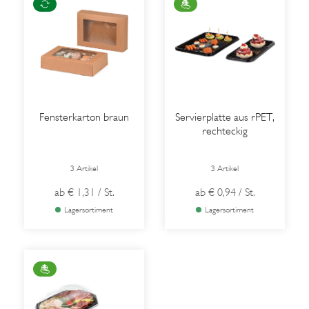
Fensterkarton braun
Servierplatte aus rPET,
rechteckig
3 Artikel
3 Artikel
ab
€ 1,31
/ St.
ab
€ 0,94
/ St.
Lagersortiment
Lagersortiment