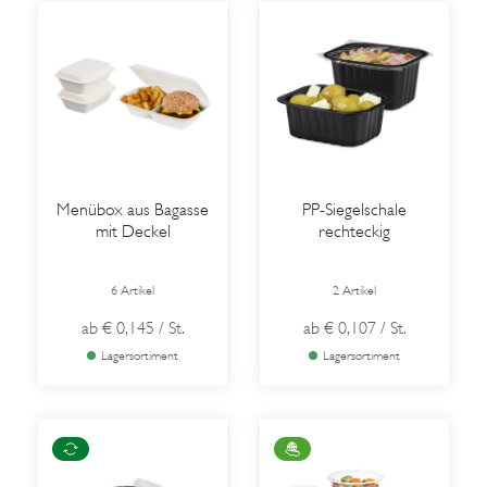
Menübox aus Bagasse
PP-Siegelschale
mit Deckel
rechteckig
6 Artikel
2 Artikel
ab
€ 0,145
/ St.
ab
€ 0,107
/ St.
Lagersortiment
Lagersortiment