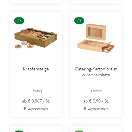
Krapfensteige
Catering-Karton braun
& Servierplatte
1 Eintrag
4 Artikel
ab
€ 0,867
/ St.
ab
€ 0,90
/ St.
Lagersortiment
Lagersortiment