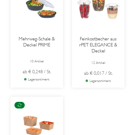
Mehrweg-Schale &
Feinkostbecher aus
Deckel PRIME
rPET ELEGANCE &
Deckel
10 Artikel
12 Artikel
ab
€ 0,248
/ St.
ab
€ 0,017
/ St.
Lagersortiment
Lagersortiment