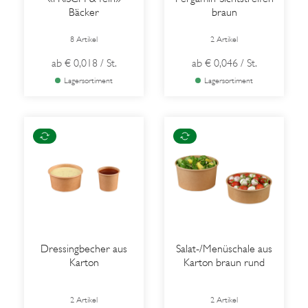
Bäcker
braun
8 Artikel
2 Artikel
ab
€ 0,018
/ St.
ab
€ 0,046
/ St.
Lagersortiment
Lagersortiment
Dressingbecher aus
Salat-/Menüschale aus
Karton
Karton braun rund
2 Artikel
2 Artikel