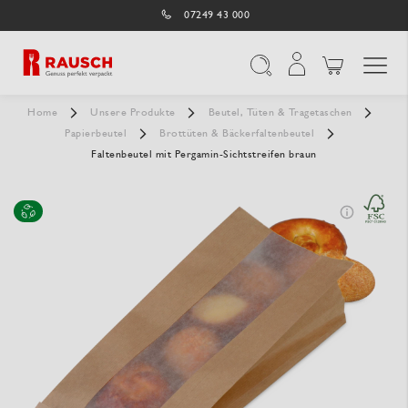
07249 43 000
Navigation umschal
Suche
Home
Unsere Produkte
Beutel, Tüten & Tragetaschen
Papierbeutel
Brottüten & Bäckerfaltenbeutel
Faltenbeutel mit Pergamin-Sichtstreifen braun