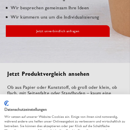
Wir besprechen gemeinsam Ihre Ideen
Wir kümmern uns um die Individualisierung
Jetzt unverbindlich anfragen
Jetzt Produktvergleich ansehen
Ob aus Papier oder Kunststoff, ob groß oder klein, ob
flach, mit Seitenfalte oder Standboden – kaum eine
Lebensmittelverpackung ist so vielfältig wie Beutel.
Damit Sie den richtigen für Ihre Anwendung wählen,
Datenschutzeinstellungen
zeigt Ihnen unserer praktischer Produktvergleich Beutel
aus Papier und Kunststoff in der Übersicht.
Wir setzen auf unserer Website Cookies ein. Einige von ihnen sind notwendig,
während andere uns helfen unser Onlineangebot zu verbessern und wirtschaftlich zu
betreiben. Sie können dies akzeptieren oder per Klick auf die Schaltfläche