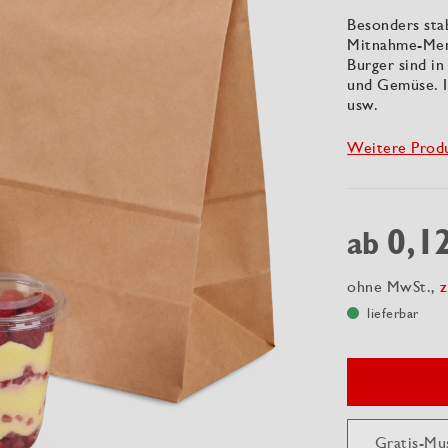
Besonders sta
Mitnahme-Menü
Burger sind in
und Gemüse. I
usw.
Weitere Prod
0,1
ab
ohne MwSt.,
z
lieferbar
Gratis-Mu