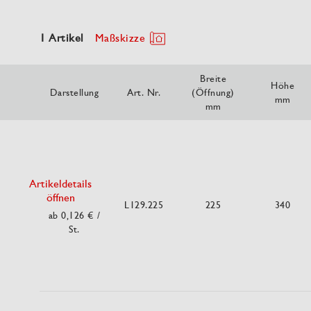
1 Artikel
Maßskizze
Breite
Höhe
Darstellung
Art. Nr.
(Öffnung)
mm
mm
Artikeldetails
öffnen
L129.225
225
340
ab 0,126 €
/
St.