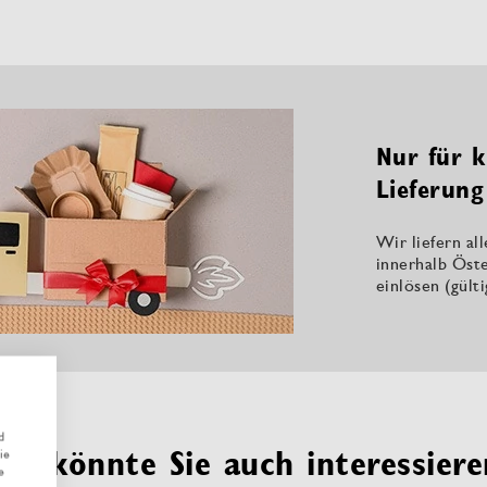
Nur für k
Lieferung
Wir liefern al
innerhalb Öste
einlösen (gült
d
Das könnte Sie auch interessiere
ie
e