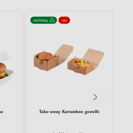
nachhaltig
neu
nachha
se
Take-away Kartonbox gewellt