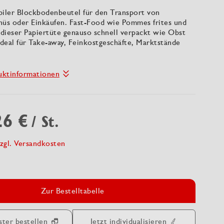
biler Blockbodenbeutel für den Transport von
s oder Einkäufen. Fast-Food wie Pommes frites und
 dieser Papiertüte genauso schnell verpackt wie Obst
deal für Take-away, Feinkostgeschäfte, Marktstände
uktinformationen
26 €
/ St.
zgl. Versandkosten
Zur Bestelltabelle
ster bestellen
Jetzt individualisieren