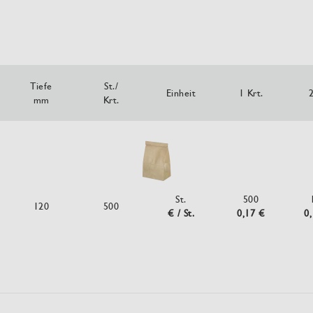
Tiefe
St./
Einheit
1 Krt.
2
mm
Krt.
St.
500
120
500
€ / St.
0,17 €
0