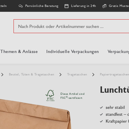
Persönliche Beratung
Lieferung in 24h
Gratis Muste
tteln
Suche
, Themen & Anlässe
Individuelle Verpackungen
Verpackun
Beutel, Tüten & Tragetaschen
Tragetaschen
Papiertragetasche
Lunchtü
Diese Artikel sind
®
FSC
-zertifiziert
sehr stabil
standfest –
Kraftpapier 