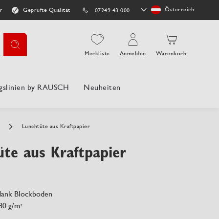
Store
Österreich
r
Geprüfte Qualität
07249 43 000
auswählen
Suche
Merkliste
Anmelden
Warenkorb
gslinien by RAUSCH
Neuheiten
n
Lunchtüte aus Kraftpapier
te aus Kraftpapier
 dank Blockboden
80 g/m²