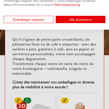
"Einstellungen anpassen" Ihre individuellen Cookie-Einstellungen vornehmen.
Nähere Hinweise erhalten Sie in unserer
Datenschutzerklärung
.
Vos produits de boulangerie méritent
Einstellungen anpassen
Alle akzeptieren
plus qu’un emballage standard –
affirmez votre identité !
Qu’il s’agisse de petits pains croustillants, de
pâtisseries fines ou de café à emporter : avec des
sachets à pain, gobelets à café, sacs en papier et
serviettes personnalisés, votre nom accompagne
chaque dégustation.
Transformez chaque vente en carte de visite de
votre boulangerie – individuelle, soignée et
mémorable.
Créez dès maintenant vos emballages et donnez
plus de visibilité à votre succès !