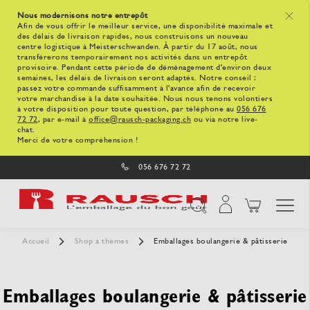
Nous modernisons notre entrepôt
x
Afin de vous offrir le meilleur service, une disponibilité maximale et
des délais de livraison rapides, nous construisons un nouveau
centre logistique à Meisterschwanden. À partir du 17 août, nous
transférerons temporairement nos activités dans un entrepôt
provisoire. Pendant cette période de déménagement d'environ deux
semaines, les délais de livraison seront adaptés. Notre conseil :
passez votre commande suffisamment à l'avance afin de recevoir
votre marchandise à la date souhaitée. Nous nous tenons volontiers
à votre disposition pour toute question, par téléphone au
056 676
72 72
, par e-mail à
office@rausch-packaging.ch
ou via notre live-
chat.
Merci de votre compréhension !
056 676 72 72
Affichage navigatio
Chercher
Accueil
Shop à thèmes
Emballages boulangerie & pâtisserie
Emballages boulangerie & pâtisserie