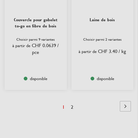
Couvercle pour gobelet
Laine de bois
to-go en fibre de bois
Choisir parmi 9 variantes
Choisir parmi 2 variantes
CHF 0.0639
/
à partir de
CHF 3.40
/ kg
à partir de
pce
disponible
disponible
Page
Vous
Page
1
2
Page
Suivant
lisez
actuellement
la
page