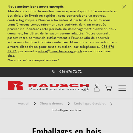
Nous modernisons notre entrepôt
x
Afin de vous offrir le meilleur service, une disponibilité maximale et
des délais de livraison rapides, nous construisons un nouveau
centre logistique à Meisterschwanden. À partir du 17 août, nous
transférerons temporairement nos activités dans un entrepôt
provisoire. Pendant cette période de déménagement d'environ deux
semaines, les délais de livraison seront adaptés. Notre conseil :
passez votre commande suffisamment à l'avance afin de recevoir
votre marchandise à la date souhaitée. Nous nous tenons volontiers
à votre disposition pour toute question, par téléphone au
056 676
72 72
, par e-mail à
office@rausch-packaging.ch
ou via notre live-
chat.
Merci de votre compréhension !
056 676 72 72
Affichage navigatio
Chercher
Accueil
Shop à thèmes
Emballages durables
Emballages en bois
Emballages en bois