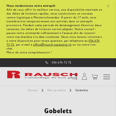
Nous modernisons notre entrepôt
x
Afin de vous offrir le meilleur service, une disponibilité maximale et
des délais de livraison rapides, nous construisons un nouveau
centre logistique à Meisterschwanden. À partir du 17 août, nous
transférerons temporairement nos activités dans un entrepôt
provisoire. Pendant cette période de déménagement d'environ deux
semaines, les délais de livraison seront adaptés. Notre conseil :
passez votre commande suffisamment à l'avance afin de recevoir
votre marchandise à la date souhaitée. Nous nous tenons volontiers
à votre disposition pour toute question, par téléphone au
056 676
72 72
, par e-mail à
office@rausch-packaging.ch
ou via notre live-
chat.
Merci de votre compréhension !
056 676 72 72
Affichage navigatio
Chercher
Accueil
Nos produits
Gobelets
Gobelets