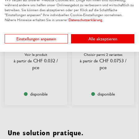
Wir setzen auf unserer Website Cookies ein. Einige von ihnen sind notwendig,
während andere uns helfen unser Onlineangebot zu verbessern und wirtschaftlich zu
betreiben. Sie können dies akzeptieren oder per Klick auf die Schaltfläche
"Einstellungen anpassen" Ihre individuellen Cookie-Einstellungen vornehmen.
Nähere Hinweise erhalten Sie in unserer
Datenschutzerklärung
.
Gobelet isotherme en PS
Gobelet pour boissons
Einstellungen anpassen
Alle akzeptieren
pour distributeurs
chaudes, couche PE NOËL
automatiques
EN FORET
Voir le produit
Choisir parmi 2 variantes
CHF 0.032
/
CHF 0.0753
/
à partir de
à partir de
pce
pce
disponible
disponible
Une solution pratique.