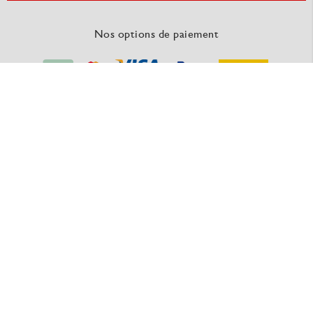
Nos options de paiement
Nos fournisseurs
RAUSCH Packaging - une marque du GROUPE MEDEWO
Nos offres sont valables pour l'industrie, le commerce, l’artisanat et autres indépendants. Les
commandes de personnes privées sont exclues.