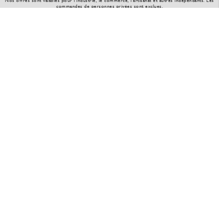
Nos offres sont valables pour l'industrie, le commerce, l’artisanat et autres indépendants. Les
commandes de personnes privées sont exclues.