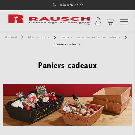
056 676 72 72
Affichage navigatio
Chercher
Accueil
Nos produits
Sachets, pochettes et boîtes cadeaux
Paniers cadeaux
Paniers cadeaux