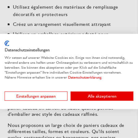
Utilisez également des matériaux de remplissage
décoratifs et protecteurs
Créez un arrangement visuellement attrayant
Utilisez un emballage extérieur adapté pour
transporter le panier cadeau en toute sécurité
Datenschutzeinstellungen
Wir setzen auf unserer Website Cookies ein. Einige von ihnen sind notwendig,
während andere uns helfen unser Onlineangebot zu verbessern und wirtschaftlich zu
Paniers cadeaux vides – La base parfaite
betreiben. Sie können dies akzeptieren oder per Klick auf die Schaltfläche
"Einstellungen anpassen" Ihre individuellen Cookie-Einstellungen vornehmen.
pour des idées cadeaux personnalisées
Nähere Hinweise erhalten Sie in unserer
Datenschutzerklärung
.
Nos paniers cadeaux vides sont la base idéale pour
créer un cadeau personnel et élégant. Que ce soit pour
Einstellungen anpassen
Alle akzeptieren
Noël, un anniversaire ou un événement d'entreprise, un
panier cadeau en carton de haute qualité permet
d'emballer avec style des cadeaux raffinés.
Nous proposons un large choix de paniers cadeaux de
différentes tailles, formes et couleurs. Qu'ils soient
ovales, rectangulaires ou hexagonaux, nos paniers