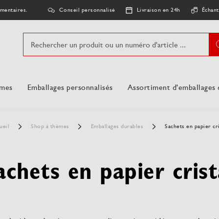
Conseil personnalisé
Livraison en 24h
Échant
imentaires.
Chercher
èmes
Emballages personnalisés
Assortiment d'emballage
ueil
Shop à thèmes
Emballages durables
Sachets en papier cri
achets en papier crist