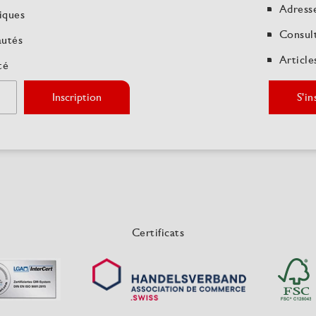
Adresse
iques
Consult
autés
Article
té
Inscription
S'i
Certificats