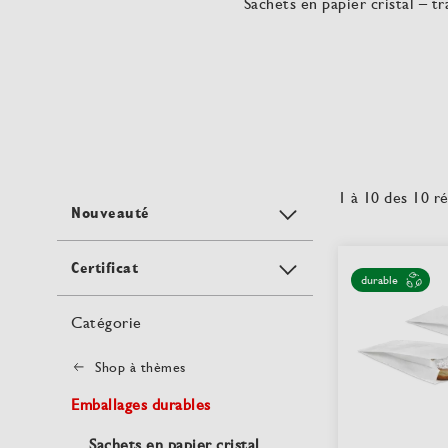
Sachets en papier cristal – tr
1
à
10
des
10
ré
Nouveauté
Certificat
durable
Catégorie
Shop à thèmes
Emballages durables
Sachets en papier cristal