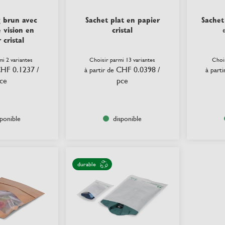
 brun avec
Sachet plat en papier
Sachet
 vision en
cristal
 cristal
mi 2 variantes
Choisir parmi 13 variantes
Chois
HF 0.1237
/
CHF 0.0398
/
à partir de
à parti
ce
pce
sponible
disponible
durable