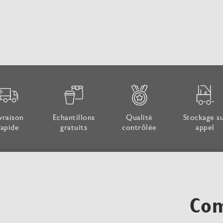
vraison
Echantillons
Qualité
Stockage s
rapide
gratuits
contrôlée
appel
Com