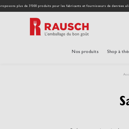
roposons plus de 3'000 produits pour les fabricants et fournisseurs de denrées al
Nos produits
Shop à th
Acc
S