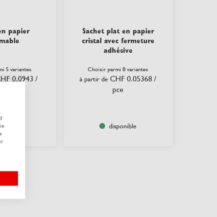
en papier
Sachet plat en papier
rmable
cristal avec fermeture
adhésive
mi 5 variantes
Choisir parmi 8 variantes
HF 0.0943
/
CHF 0.05368
/
à partir de
ce
pce
d
sponible
disponible
ie
e
er