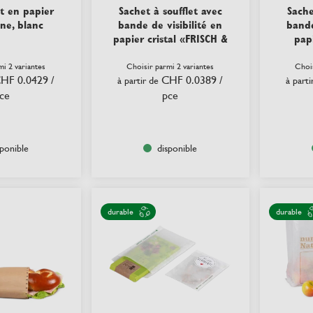
t en papier
Sachet à soufflet avec
Sache
ne, blanc
bande de visibilité en
bande
papier cristal «FRISCH &
papi
fein»
mi 2 variantes
Choisir parmi 2 variantes
Chois
HF 0.0429
/
CHF 0.0389
/
à partir de
à parti
ce
pce
sponible
disponible
durable
durable