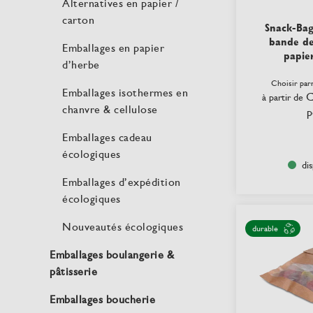
Alternatives en papier /
carton
Snack-Bag
bande de
Emballages en papier
papier
d’herbe
Choisir par
Emballages isothermes en
C
à partir de
chanvre & cellulose
p
Emballages cadeau
écologiques
di
Emballages d’expédition
écologiques
Nouveautés écologiques
durable
Emballages boulangerie &
pâtisserie
Emballages boucherie