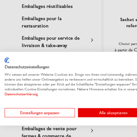
Emballages réutilisables
Emballages pour la
Sachet 
refe
restauration
Emballages pour service de
Choisir par
livraison & take-away
C
à partir de
p
Emballages streetfood &
snack
Datenschutzeinstellungen
Wir setzen auf unserer Website Cookies ein. Einige von ihnen sind notwendig, währen
Coffee to-go
di
andere uns helfen unser Onlineangebot zu verbessern und wirtschaftlich zu betreiben. S
können dies akzeptieren oder per Klick auf die Schaltfläche "Einstellungen anpassen" Ihr
Evénementiel & accessoires
individuellen Cookie-Einstellungen vornehmen. Nähere Hinweise erhalten Sie in unser
Datenschutzerklärung
.
traiteur
Ustensiles de cantines et
Einstellungen anpassen
Alle akzeptieren
cuisines collectives
Emballages de vente pour
fermes & commerce de