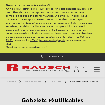
Nous modernisons notre entrepôt
x
Afin de vous offrir le meilleur service, une disponibilité maximale et
des délais de livraison rapides, nous construisons un nouveau
centre logistique à Meisterschwanden. À partir du 17 août, nous
transférerons temporairement nos activités dans un entrepôt
provisoire. Pendant cette période de déménagement d'environ deux
semaines, les délais de livraison seront adaptés. Notre conseil :
passez votre commande suffisamment à l'avance afin de recevoir
votre marchandise à la date souhaitée. Nous nous tenons volontiers
à votre disposition pour toute question, par téléphone au
056 676
72 72
, par e-mail à
office@rausch-packaging.ch
ou via notre live-
chat.
Merci de votre compréhension !
056 676 72 72
Affichage navigatio
Chercher
Accueil
Nos produits
Gobelets
Gobelets réutilisables
Gobelets réutilisables