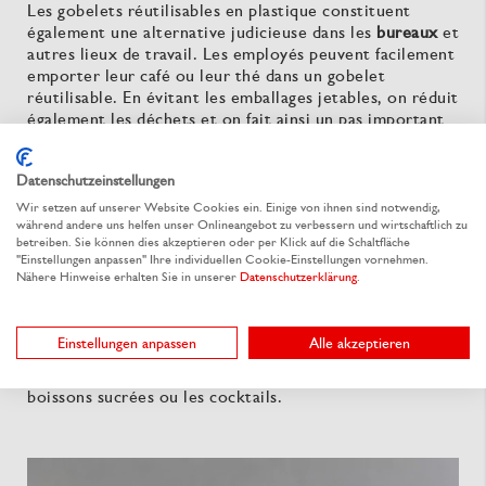
Les gobelets réutilisables en plastique constituent
également une alternative judicieuse dans les
bureaux
et
autres lieux de travail. Les employés peuvent facilement
emporter leur café ou leur thé dans un gobelet
réutilisable. En évitant les emballages jetables, on réduit
également les déchets et on fait ainsi un pas important
vers un avenir plus durable.
Les gobelets réutilisables en plastique sont souvent
Datenschutzeinstellungen
utilisés lors de
festivals et d'événements
, car ils
Wir setzen auf unserer Website Cookies ein. Einige von ihnen sind notwendig,
constituent une alternative aux gobelets à usage unique.
während andere uns helfen unser Onlineangebot zu verbessern und wirtschaftlich zu
betreiben. Sie können dies akzeptieren oder per Klick auf die Schaltfläche
Ils sont particulièrement appréciés comme gobelets à
"Einstellungen anpassen" Ihre individuellen Cookie-Einstellungen vornehmen.
bière ou gobelets de fête, car ils sont robustes et ne se
Nähere Hinweise erhalten Sie in unserer
Datenschutzerklärung
.
cassent pas aussi facilement que le verre, même dans
une ambiance animée. Les gobelets transparents sont
également polyvalents et conviennent non seulement
Einstellungen anpassen
Alle akzeptieren
pour la bière et d'autres boissons alcoolisées, mais aussi
pour d'autres boissons désaltérantes telles que les
boissons sucrées ou les cocktails.