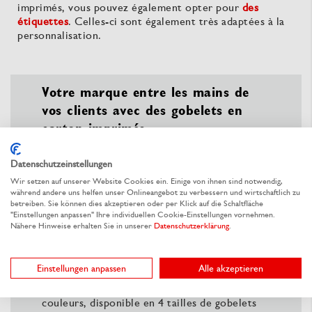
imprimés, vous pouvez également opter pour
des
étiquettes
. Celles-ci sont également très adaptées à la
personnalisation.
Votre marque entre les mains de
vos clients avec des gobelets en
carton imprimés.
Datenschutzeinstellungen
Wir setzen auf unserer Website Cookies ein. Einige von ihnen sind notwendig,
während andere uns helfen unser Onlineangebot zu verbessern und wirtschaftlich zu
betreiben. Sie können dies akzeptieren oder per Klick auf die Schaltfläche
"Einstellungen anpassen" Ihre individuellen Cookie-Einstellungen vornehmen.
Nähere Hinweise erhalten Sie in unserer
Datenschutzerklärung
.
Configurez vos gobelets en carton selon vos
souhaits et mettez en avant votre logo ainsi
que votre marque !
Einstellungen anpassen
Alle akzeptieren
Impression sur toute la surface, sans limite de
couleurs, disponible en 4 tailles de gobelets