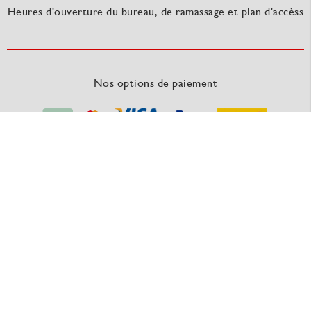
Heures d'ouverture du bureau, de ramassage et plan d'accèss
Nos options de paiement
Nos fournisseurs
RAUSCH Packaging - une marque du GROUPE MEDEWO
Nos offres sont valables pour l'industrie, le commerce, l’artisanat et autres indépendants. Les
commandes de personnes privées sont exclues.