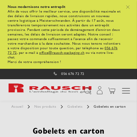
Nous modernisons notre entrepôt
x
Afin de vous offrir le meilleur service, une disponibilité maximale et
des délais de livraison rapides, nous construisons un nouveau
centre logistique à Meisterschwanden. À partir du 17 août, nous
transférerons temporairement nos activités dans un entrepôt
provisoire. Pendant cette période de déménagement d'environ deux
semaines, les délais de livraison seront adaptés. Notre conseil :
passez votre commande suffisamment à l'avance afin de recevoir
votre marchandise à la date souhaitée. Nous nous tenons volontiers
à votre disposition pour toute question, par téléphone au
056 676
72 72
, par e-mail à
office@rausch-packaging.ch
ou via notre live-
chat.
Merci de votre compréhension !
056 676 72 72
Affichage navigatio
Chercher
Accueil
Nos produits
Gobelets
Gobelets en carton
Gobelets en carton