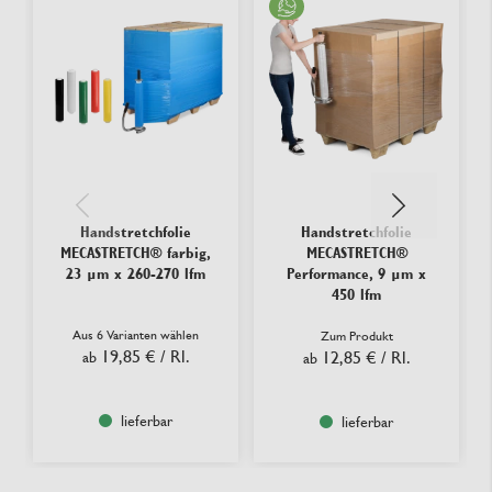
Handstretchfolie
Handstretchfolie
MECASTRETCH® farbig,
MECASTRETCH®
23 µm x 260-270 lfm
Performance, 9 µm x
450 lfm
Aus 6 Varianten wählen
Zum Produkt
19,85 €
/ Rl.
12,85 €
/ Rl.
ab
ab
lieferbar
lieferbar