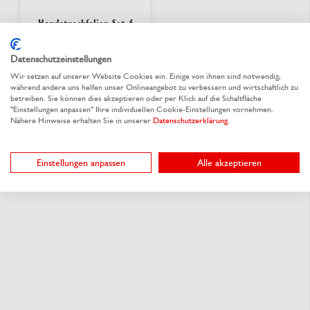
Handstrechfolien Set 6
Rollen + Abroller, 17
µm x 300 lfm
Datenschutzeinstellungen
Wir setzen auf unserer Website Cookies ein. Einige von ihnen sind notwendig,
Aus 4 Varianten wählen
während andere uns helfen unser Onlineangebot zu verbessern und wirtschaftlich zu
9,76 €
/ Rl.
ab
betreiben. Sie können dies akzeptieren oder per Klick auf die Schaltfläche
"Einstellungen anpassen" Ihre individuellen Cookie-Einstellungen vornehmen.
Nähere Hinweise erhalten Sie in unserer
Datenschutzerklärung
.
lieferbar
Einstellungen anpassen
Alle akzeptieren