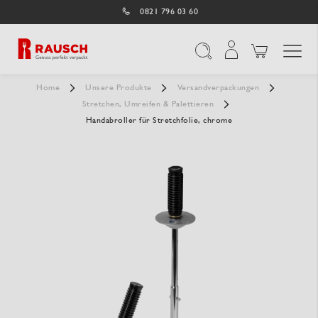
0821 796 03 60
Navigation umschal
Suche
Home
Unsere Produkte
Versandverpackungen
Stretchen, Umreifen & Palettieren
Handabroller für Stretchfolie, chrome