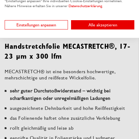
"Einstellungen anpassen" Ihre individuellen Cookie-Einstellungen vornehmen.
Nähere Hinweise erhalten Sie in unserer
Datenschutzerklärung
.
Produktbeschreibung
Einstellungen anpassen
Alle akzeptieren
Handstretchfolie MECASTRETCH®, 17-
23 µm x 300 lfm
MECASTRETCH® ist eine besonders hochwertige,
mehrschichtige und reißfeste Wickelfolie.
sehr guter Durchstoßwiderstand – wichtig bei
scharfkantigen oder unregelmäßigen Ladungen
ausgezeichnete Dehnbarkeit und hohe Reißfestigkeit
das Folienende haftet ohne zusätzliche Verklebung
rollt gleichmäßig und leise ab
geprüfte Qualität in
Folienstärke
und Laufmeter