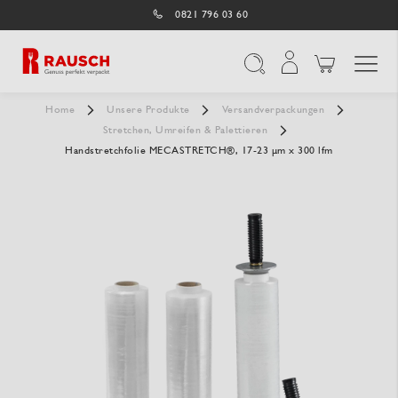
0821 796 03 60
Navigation umschal
Suche
Home
Unsere Produkte
Versandverpackungen
Stretchen, Umreifen & Palettieren
Handstretchfolie MECASTRETCH®, 17-23 µm x 300 lfm