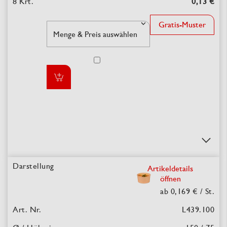
0,13 €
Gratis-Muster
Artikeldetails
öffnen
ab 0,169 €
/ St.
L439.100