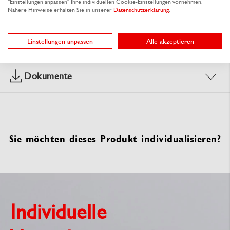
"Einstellungen anpassen" Ihre individuellen Cookie-Einstellungen vornehmen.
Nähere Hinweise erhalten Sie in unserer
Datenschutzerklärung
.
Materialeigenschaften
Einstellungen anpassen
Alle akzeptieren
Dokumente
Sie möchten dieses Produkt individualisieren?
Individuelle