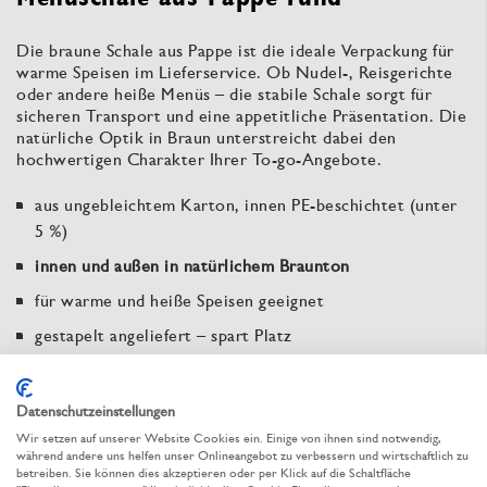
Die braune Schale aus Pappe ist die ideale Verpackung für
warme Speisen im Lieferservice. Ob Nudel-, Reisgerichte
oder andere heiße Menüs – die stabile Schale sorgt für
sicheren Transport und eine appetitliche Präsentation. Die
natürliche Optik in Braun unterstreicht dabei den
hochwertigen Charakter Ihrer To-go-Angebote.
aus ungebleichtem Karton, innen PE-beschichtet (unter
5 %)
innen und außen in natürlichem Braunton
für warme und heiße Speisen geeignet
gestapelt angeliefert – spart Platz
recyclingfähig
Datenschutzeinstellungen
Abgabepflichtig laut Einwegkunststofffondsgesetz
Wir setzen auf unserer Website Cookies ein. Einige von ihnen sind notwendig,
während andere uns helfen unser Onlineangebot zu verbessern und wirtschaftlich zu
betreiben. Sie können dies akzeptieren oder per Klick auf die Schaltfläche
Zur Bestelltabelle ↑
Beratung anfordern