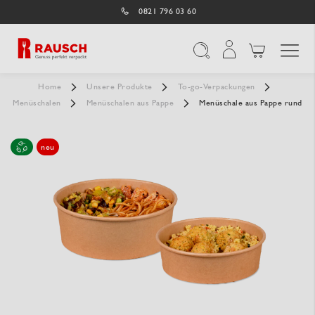
0821 796 03 60
Navigation umschal
Suche
Home
Unsere Produkte
To-go-Verpackungen
Menüschalen
Menüschalen aus Pappe
Menüschale aus Pappe rund
neu