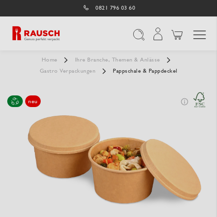
0821 796 03 60
Navigation umschal
Suche
Home
Ihre Branche, Themen & Anlässe
Gastro Verpackungen
Pappschale & Pappdeckel
neu