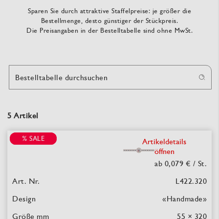
Sparen Sie durch attraktive Staffelpreise: je größer die
Bestellmenge, desto günstiger der Stückpreis.
Die Preisangaben in der Bestelltabelle sind ohne MwSt.
Bestelltabelle durchsuchen
5 Artikel
% SALE
% SALE
Artikeldetails
öffnen
ab 0,079 €
/ St.
L422.320
«Handmade»
55 × 320