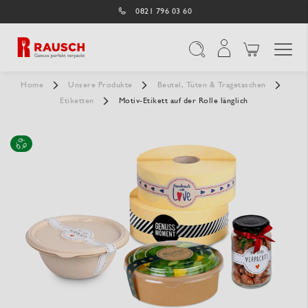
0821 796 03 60
Navigation umschal
Suche
Home
Unsere Produkte
Beutel, Tüten & Tragetaschen
Etiketten
Motiv-Etikett auf der Rolle länglich