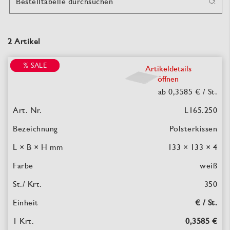
Bestelltabelle durchsuchen
2 Artikel
% SALE
% SALE
Artikeldetails
öffnen
ab 0,3585 €
/ St.
L165.250
Polsterkissen
133 × 133 × 4
weiß
350
€ / St.
0,3585 €