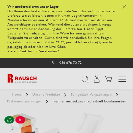
Wir modernisieren unser Lager
x
Um Ihnen den besten Service, maximale Verfügbarkeit und schnelle
Lieferzeiten zu bieten, bauen wir unser Logistikzentrum in
Meisterschwanden neu. Ab dem 17. August werden wir daher ein
Ausweichlager beziehen. Während dieses zweiwöchigen Umzugs
kommt es zu einer Anpassung der Lieferzeiten. Unser Tipp:
Bestellen Sie frühzeitig, um Ihre Ware bis zum gewünschten
Zeitpunkt zu erhalten. Gerne sind wir persönlich für Ihre Fragen
da, telefonisch unter
056 676 72 72
, per E-Mail an
office@rausch-
packaging.ch
oder hier im Live-Chat.
Vielen Dank für Ihr Verständnis!
056 676 72 72
Navigation umschal
Suche
Home
Unsere Produkte
Feingebäck-Verpackungen
Pralinenverpackungen
Pralinenverpackung - individuell kombinierbar
%
SALE