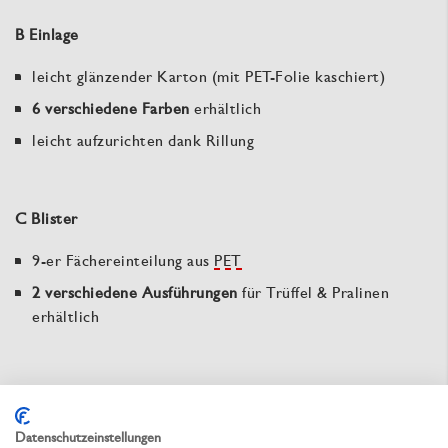
B Einlage
leicht glänzender Karton (mit PET-Folie kaschiert)
6 verschiedene Farben
erhältlich
leicht aufzurichten dank Rillung
C Blister
9-er Fächereinteilung aus
PET
2 verschiedene Ausführungen
für Trüffel & Pralinen
erhältlich
D Polsterkissen
5-lagiges Papierkissen – zur
sicheren Abdeckung
des
Datenschutzeinstellungen