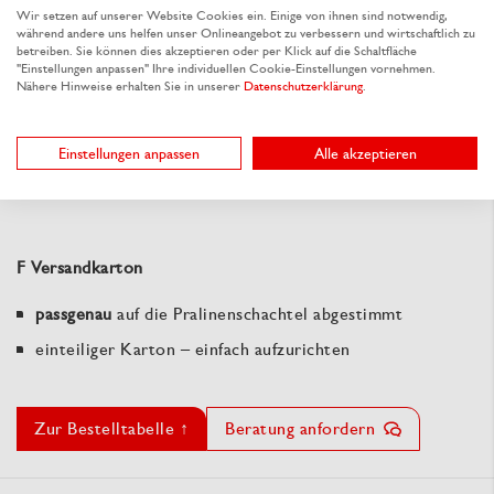
Inhalts
Wir setzen auf unserer Website Cookies ein. Einige von ihnen sind notwendig,
während andere uns helfen unser Onlineangebot zu verbessern und wirtschaftlich zu
betreiben. Sie können dies akzeptieren oder per Klick auf die Schaltfläche
"Einstellungen anpassen" Ihre individuellen Cookie-Einstellungen vornehmen.
Nähere Hinweise erhalten Sie in unserer
Datenschutzerklärung
.
E Banderole
4 verschiedene Karton-Farben
erhältlich
Einstellungen anpassen
Alle akzeptieren
bereits geklebt
– einfach um die Schachtel zu stülpen
F Versandkarton
passgenau
auf die Pralinenschachtel abgestimmt
einteiliger Karton – einfach aufzurichten
Zur Bestelltabelle ↑
Beratung anfordern