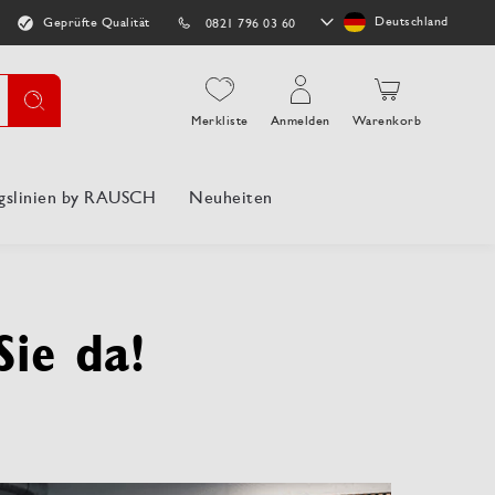
Store
Deutschland
Geprüfte Qualität
0821 796 03 60
auswählen
Suche
Merkliste
Anmelden
Warenkorb
gslinien by RAUSCH
Neuheiten
Sie da!