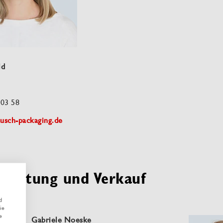
ld
 03 58
sch-packaging.de
eratung und Verkauf
d
ie
e
Gabriele Noeske