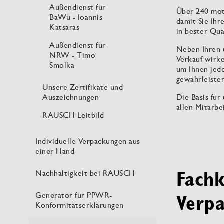
Außendienst für
Über 240 moti
BaWü - Ioannis
damit Sie Ihr
Katsaras
in bester Qua
Außendienst für
Neben Ihren 
NRW - Timo
Verkauf wirk
Smolka
um Ihnen jed
gewährleiste
Unsere Zertifikate und
Die Basis für
Auszeichnungen
allen Mitarb
RAUSCH Leitbild
Individuelle Verpackungen aus
einer Hand
Fachk
Nachhaltigkeit bei RAUSCH
Generator für PPWR-
Verp
Konformitätserklärungen