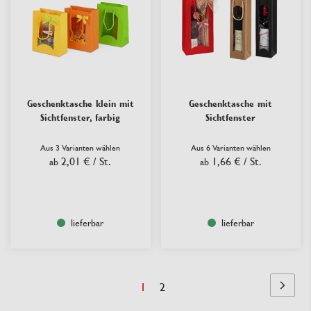
Geschenktasche klein mit
Geschenktasche mit
Sichtfenster, farbig
Sichtfenster
Aus 3 Varianten wählen
Aus 6 Varianten wählen
2,01 €
/ St.
1,66 €
/ St.
ab
ab
lieferbar
lieferbar
Seite
Sie
Seite
1
2
Seite
Nächst
lesen