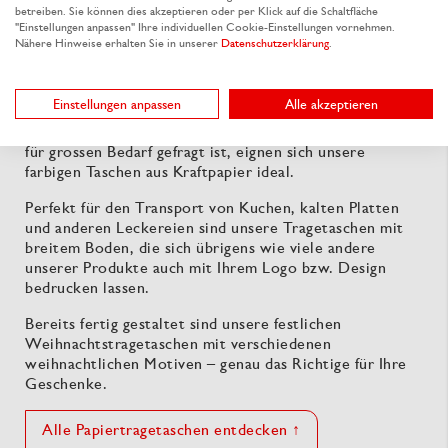
betreiben. Sie können dies akzeptieren oder per Klick auf die Schaltfläche
Geschenktragetasche. Apropos Geschenk –
"Einstellungen anpassen" Ihre individuellen Cookie-Einstellungen vornehmen.
unsere
Geschenktüten
in vielen ansprechenden Farben
Nähere Hinweise erhalten Sie in unserer
Datenschutzerklärung
.
und mit hochwertigen Kordeln aus gedrehtem Papier
machen sich auch sehr gut als Geschenkverpackung.
Einstellungen anpassen
Alle akzeptieren
Als kleines Plus für Ihre Kunden und Interessenten auf
einer Messe oder wenn eine günstige, neutrale Lösung
für grossen Bedarf gefragt ist, eignen sich unsere
farbigen Taschen aus Kraftpapier ideal.
Perfekt für den Transport von Kuchen, kalten Platten
und anderen Leckereien sind unsere Tragetaschen mit
breitem Boden, die sich übrigens wie viele andere
unserer Produkte auch mit Ihrem Logo bzw. Design
bedrucken lassen.
Bereits fertig gestaltet sind unsere festlichen
Weihnachtstragetaschen mit verschiedenen
weihnachtlichen Motiven – genau das Richtige für Ihre
Geschenke.
Alle Papiertragetaschen entdecken ↑