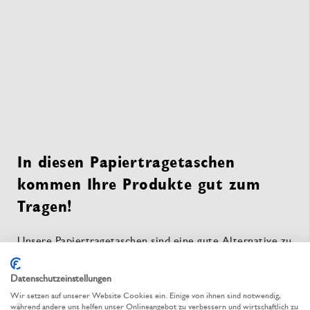
In diesen Papiertragetaschen
kommen Ihre Produkte gut zum
Tragen!
Unsere Papiertragetaschen sind eine gute Alternative zu
den gängigen Kunststofftüten. Sie sind sehr tragfähig und
sehen dabei auch noch gut aus.
Datenschutzeinstellungen
Bedanken Sie sich doch einmal bei Ihren Kunden für
Wir setzen auf unserer Website Cookies ein. Einige von ihnen sind notwendig,
deren Treue – mit einer schön gestalteten
während andere uns helfen unser Onlineangebot zu verbessern und wirtschaftlich zu