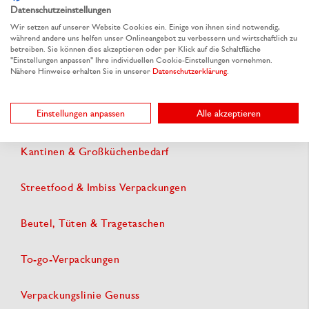
Ähnliche Kategorien
Datenschutzeinstellungen
Wir setzen auf unserer Website Cookies ein. Einige von ihnen sind notwendig,
während andere uns helfen unser Onlineangebot zu verbessern und wirtschaftlich zu
Verpackungslinien by RAUSCH
betreiben. Sie können dies akzeptieren oder per Klick auf die Schaltfläche
"Einstellungen anpassen" Ihre individuellen Cookie-Einstellungen vornehmen.
Nähere Hinweise erhalten Sie in unserer
Datenschutzerklärung
.
Eventgastronomie & Catering Zubehör
Einstellungen anpassen
Alle akzeptieren
Nachhaltige Verpackungen
Kantinen & Großküchenbedarf
Streetfood & Imbiss Verpackungen
Beutel, Tüten & Tragetaschen
To-go-Verpackungen
Verpackungslinie Genuss