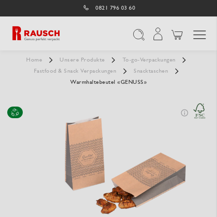
0821 796 03 60
Navigation umschal
Suche
Home
Unsere Produkte
To-go-Verpackungen
Fastfood & Snack Verpackungen
Snacktaschen
Warmhaltebeutel «GENUSS»